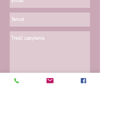
wyślij
601 262 384
|
info@home-work.design