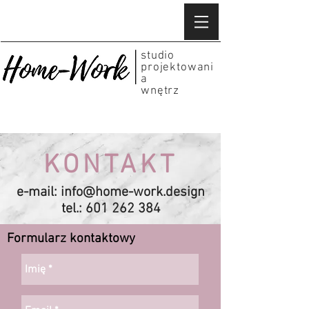
studio
projektowani
a
wnętrz
KONTAKT
e-mail:
info@home-work.design
tel.:
601 262 384
Formularz kontaktowy